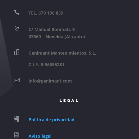

TEL. 679 198 859

C/ Manuel Bonmati, 9
03660 – Novelda (Alicante)

Genimant Mantenimientos, S.L.
C.I.F. B-56695281

info@genimant.com
LEGAL

Política de privacidad
i
Aviso legal