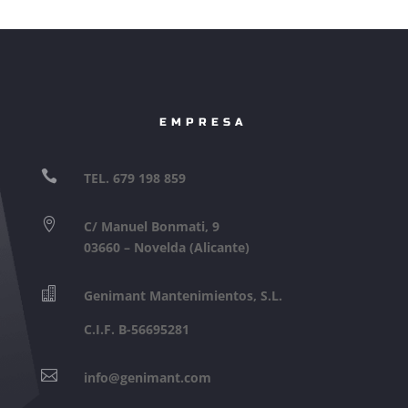
EMPRESA

TEL. 679 198 859

C/ Manuel Bonmati, 9
03660 – Novelda (Alicante)

Genimant Mantenimientos, S.L.
C.I.F. B-56695281

info@genimant.com