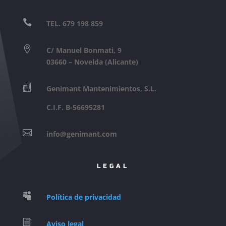

TEL. 679 198 859

C/ Manuel Bonmati, 9
03660 – Novelda (Alicante)

Genimant Mantenimientos, S.L.
C.I.F. B-56695281

info@genimant.com
LEGAL

Política de privacidad
i
Aviso legal