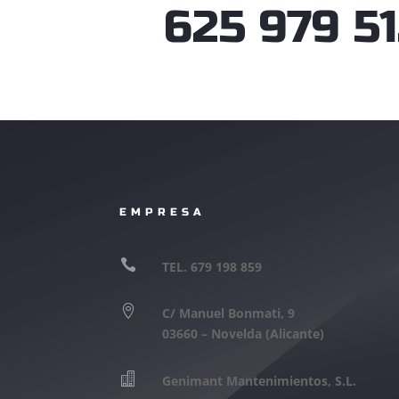
625 979 5
EMPRESA

TEL. 679 198 859

C/ Manuel Bonmati, 9
03660 – Novelda (Alicante)

Genimant Mantenimientos, S.L.