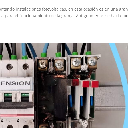
ntando instalaciones fotovoltaicas, en esta ocasión es en una gran
rica para el funcionamiento de la granja. Antiguamente, se hacia to