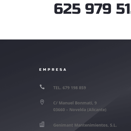
625 979 5
EMPRESA

TEL. 679 198 859

C/ Manuel Bonmati, 9
03660 – Novelda (Alicante)

Genimant Mantenimientos, S.L.