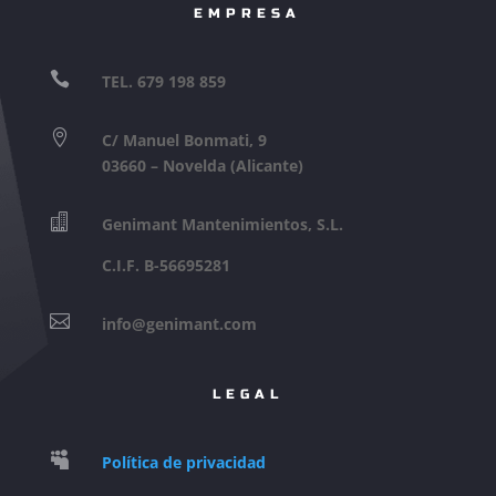
EMPRESA

TEL. 679 198 859

C/ Manuel Bonmati, 9
03660 – Novelda (Alicante)

Genimant Mantenimientos, S.L.
C.I.F. B-56695281

info@genimant.com
LEGAL

Política de privacidad