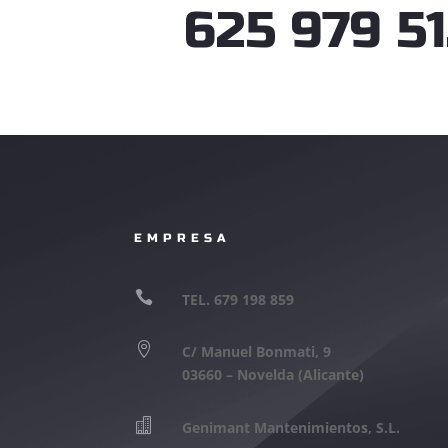
625 979 5
EMPRESA

TEL. 679 198 859

C/ Manuel Bonmati, 9
03660 – Novelda (Alicante)

Genimant Mantenimientos, S.L.