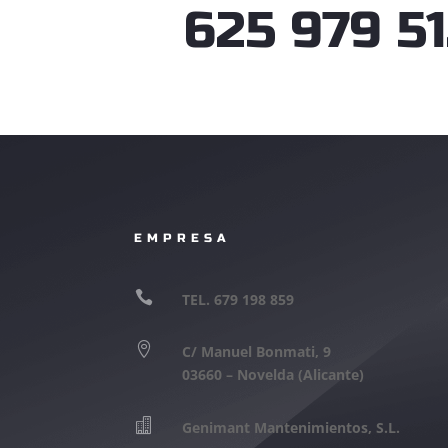
625 979 5
EMPRESA

TEL. 679 198 859

C/ Manuel Bonmati, 9
03660 – Novelda (Alicante)

Genimant Mantenimientos, S.L.