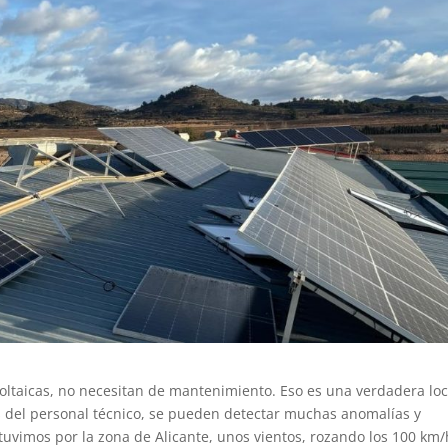
voltaicas, no necesitan de mantenimiento. Eso es una verdadera loc
s del personal técnico, se pueden detectar muchas anomalías y
tuvimos por la zona de Alicante, unos vientos, rozando los 100 km/