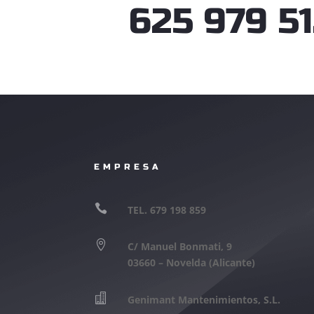
625 979 5
EMPRESA

TEL. 679 198 859

C/ Manuel Bonmati, 9
03660 – Novelda (Alicante)

Genimant Mantenimientos, S.L.